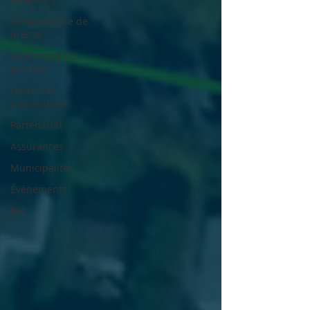
Communiqué de
presse
Lancement de
produits
Nouvelles
corporatives
Partenariat
Assurances
Municipalités
Événements
RH