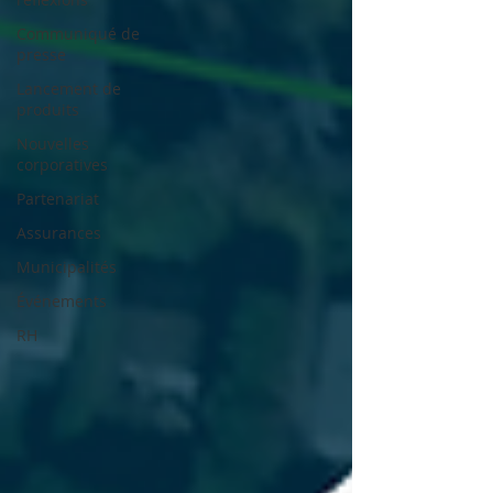
Communiqué de
presse
Lancement de
produits
Nouvelles
corporatives
Partenariat
Assurances
Municipalités
Événements
RH