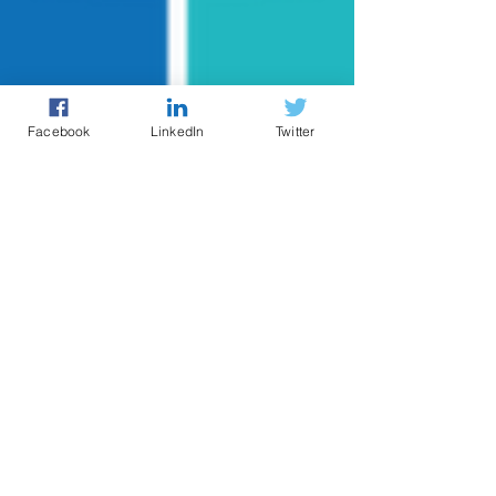
Facebook
LinkedIn
Twitter
25 nov. 2020
Articles et réflexions
Qu’est-ce que le projet
de loi 67 ?
La dernière décennie l’a
malheureusement prouvé : le territoire
québécois est très vulnérable aux