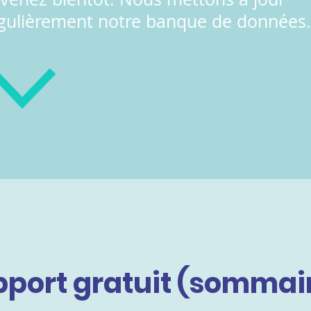
gulièrement notre banque de données
port gratuit (sommai