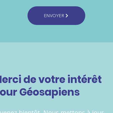
ENVOYER
erci de votre intérêt
our Géosapiens
venez bientôt. Nous mettons à jour