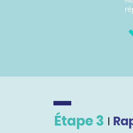
ré
Étape 3
Rap