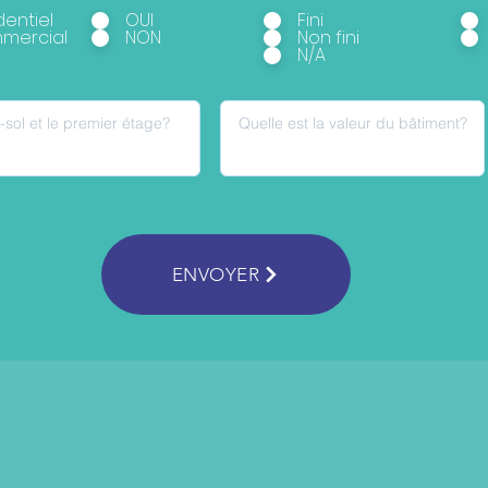
dentiel
OUI
Fini
mercial
NON
Non fini
N/A
ENVOYER