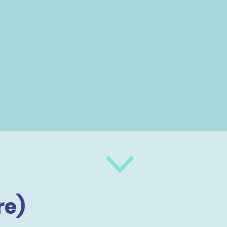
.
re)