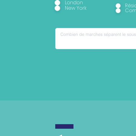
London
Rési
New York
Com