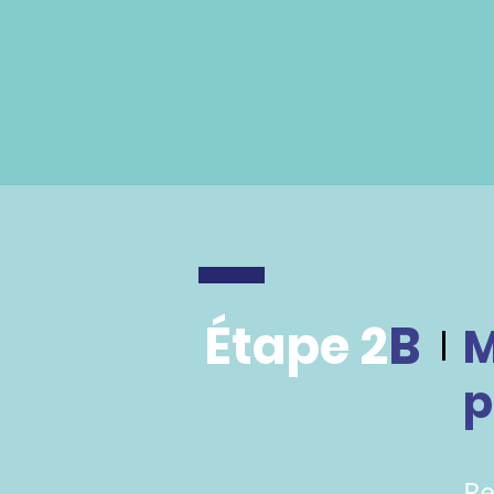
Étape 2
B
M
p
Re