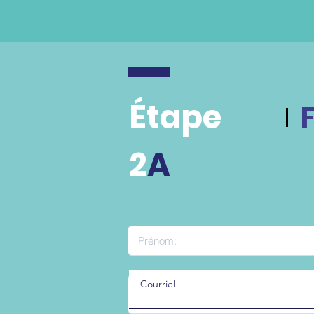
Étape
2
A