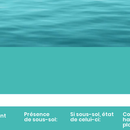
Présence
Si sous-sol, état
Co
nt
de sous-sol:
de celui-ci:
ha
pl