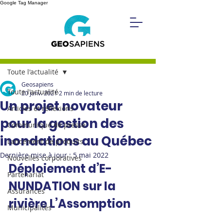
Google Tag Manager
Post
Toute l'actualité
Geosapiens
Toute l'actualité
20 janv. 2021
2 min de lecture
Un projet novateur
Articles et réflexions
pour la gestion des
Communiqué de presse
inondations au Québec
Lancement de produits
Dernière mise à jour :
5 mai 2022
Nouvelles corporatives
Déploiement d’E-
Partenariat
NUNDATION sur la 
Assurances
rivière L’Assomption
Municipalités