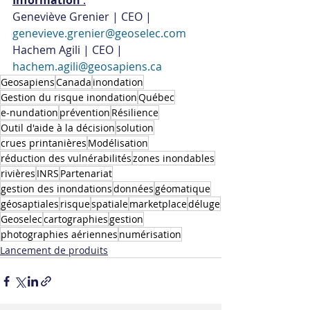
Information 
:
Geneviève Grenier | CEO | 
genevieve.grenier@geoselec.com
Hachem Agili | CEO | 
hachem.agili@geosapiens.ca
Geosapiens
Canada
inondation
Gestion du risque inondation
Québec
e-nundation
prévention
Résilience
Outil d'aide à la décision
solution
crues printanières
Modélisation
réduction des vulnérabilités
zones inondables
rivières
INRS
Partenariat
gestion des inondations
données
géomatique
géosaptiales
risque
spatiale
marketplace
déluge
Geoselec
cartographies
gestion
photographies aériennes
numérisation
Lancement de produits