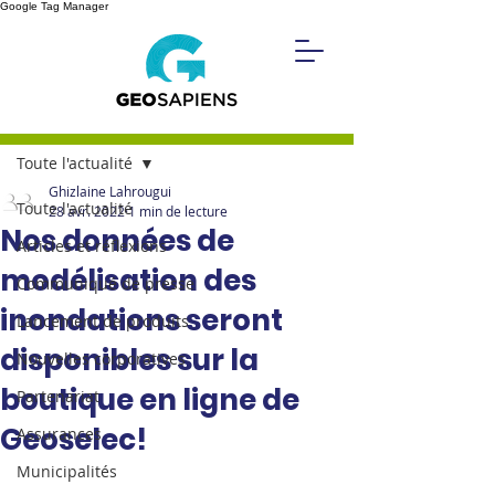
Google Tag Manager
Post
Toute l'actualité
Ghizlaine Lahrougui
Toute l'actualité
28 avr. 2022
1 min de lecture
Nos données de
Articles et réflexions
modélisation des
Communiqué de presse
inondations seront
Lancement de produits
disponibles sur la
Nouvelles corporatives
boutique en ligne de
Partenariat
Geoselec!
Assurances
Municipalités