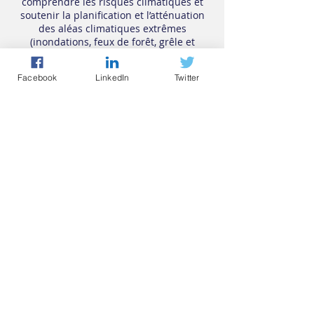
comprendre les risques climatiques et
soutenir la planification et l’atténuation
Geosapiens lance son
Geosapiens l
des aléas climatiques extrêmes
modèle mondial
modèle panc
(inondations, feux de forêt, grêle et
autres risques climatiques majeurs).
d’inondation côtière
de risque de 
forêt
Facebook
LinkedIn
Twitter
Modèles
Inondation
Feu de forêt
Grêle
Aléas climatiques
Produits
Portail
API
Données
Industries
Assurance
Services financiers