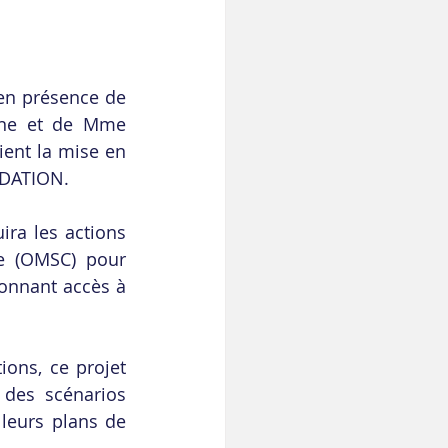
en présence de 
une et de Mme 
ent la mise en 
NDATION. 
ra les actions 
e (OMSC) pour 
onnant accès à 
ons, ce projet 
des scénarios 
leurs plans de 