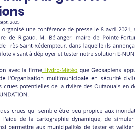
ions
sept. 2025
a organisé une conférence de presse le 8 avril 2021, 
re de Rigaud, M. Bélanger, maire de Pointe-Fort
e Très-Saint-Rédempteur, dans laquelle ils annonçai
ilote visant à déployer et tester notre solution E-NU
ion avec la firme
 Hydro-Météo
 que Geosapiens appui
e l'Organisation multimunicipale en sécurité civil
es crues potentielles de la rivière des Outaouais en d
NUNDATION. 
des crues qui semble être peu propice aux inondati
à l'aide de la cartographie dynamique, de simuler 
nsi permettre aux municipalités de tester et valider 