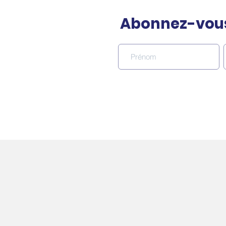
Abonnez-vous 
Geosapiens lance son
modèle canadien de
risque de grêle