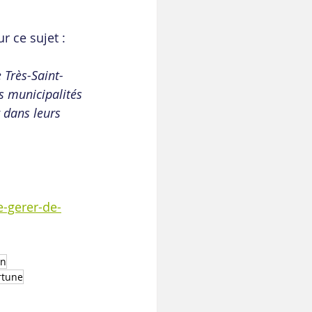
 ce sujet : 
 Très-Saint-
s municipalités 
 dans leurs 
e-gerer-de-
on
rtune