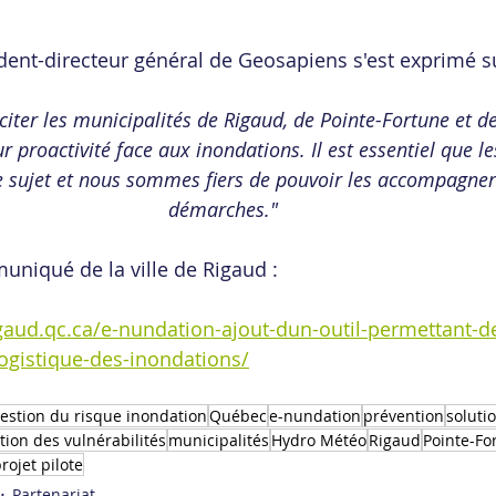
dent-directeur général de Geosapiens s'est exprimé sur
iciter les municipalités de Rigaud, de Pointe-Fortune et de
 proactivité face aux inondations. Il est essentiel que le
 sujet et nous sommes fiers de pouvoir les accompagner
démarches." 
muniqué de la ville de Rigaud :
igaud.qc.ca/e-nundation-ajout-dun-outil-permettant-d
-logistique-des-inondations/
estion du risque inondation
Québec
e-nundation
prévention
soluti
tion des vulnérabilités
municipalités
Hydro Météo
Rigaud
Pointe-Fo
rojet pilote
Partenariat