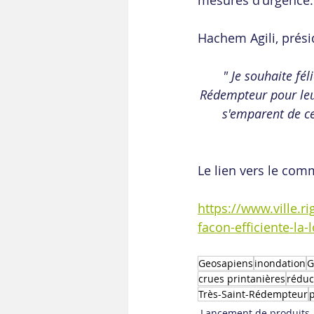
mesures d'urgence.
Hachem Agili, prési
" Je souhaite fél
Rédempteur pour leur
s'emparent de ce
Le lien vers le com
https://www.ville.r
facon-efficiente-la
Geosapiens
inondation
G
crues printanières
réduc
Très-Saint-Rédempteur
p
Lancement de produits