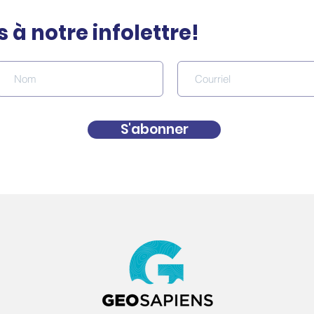
à notre infolettre!
Geosapiens lance son
Geo
S'abonner
modèle mondial
une
d’inondation côtière
Clim
l’in
clim
pla
plan
rési