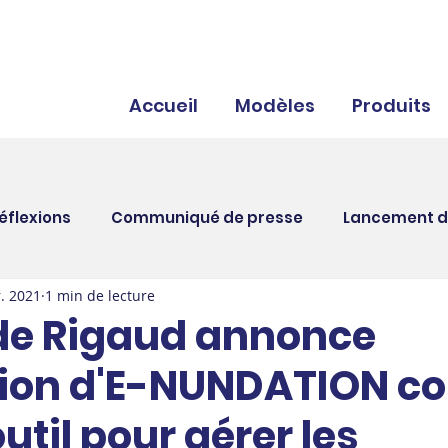
Accueil
Modèles
Produits
réflexions
Communiqué de presse
Lancement d
r. 2021
1 min de lecture
Partenariat
Assurances
Municipalités
Évé
e de Rigaud annonce
sation d'E-NUNDATION 
util pour gérer les