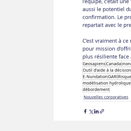
l’équipe, c’était un
aussi le potentiel d
confirmation. Le pro
repartait avec le pr
C’est vraiment à ce
pour mission d’offr
plus résiliente face
Geosapiens
Canada
inon
Outil d'aide à la décision
E-Nundation
GARI
Risqu
modélisation hydrolique
débordement
Nouvelles corporatives