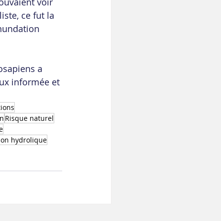
ouvaient voir 
te, ce fut la 
-nundation 
osapiens a 
ux informée et 
ions
on
Risque naturel
e
ion hydrolique