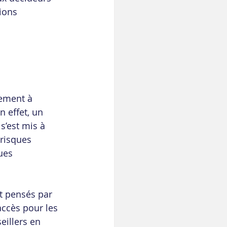
ions 
ement à 
n effet, un 
’est mis à 
risques 
ues 
nt pensés par 
accès pour les 
eillers en 