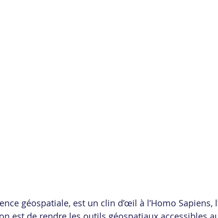
gence géospatiale, est un clin d’œil à l’Homo Sapiens,
ion est de rendre les outils géospatiaux accessibles a