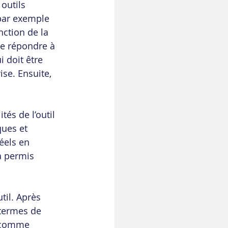
outils 
par exemple 
ction de la 
de répondre à 
 doit être 
ise. Ensuite, 
tés de l’outil 
ques et 
éels en 
a permis 
til. Après 
 termes de 
 comme 