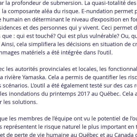
ar la profondeur de submersion. La quasi-totalité des 
 à la composante aléa du risque. E-nundation permet 
ue humain en déterminant le niveau d’exposition en fon
ésidences et des personnes qui y vivent. Ceci permet 
 que : qui est touché? Qui est plus vulnérable? Ou, qui
insi, cela simplifiera les décisions en situation de cr
mmages matériels a été intégrée dans l‘outil.
 les autorités provinciales et locales, les fonctionnali
la rivière Yamaska. Cela a permis de quantifier les ris
s scénarios. L’outil a été également testé sur des cas r
 les inondations du printemps 2017 au Québec. Cela 
ir les solutions.
ue les membres de l’équipe ont vu le potentiel de l’ou
ns représentent le risque naturel le plus important en
et de perte de vie humaine au Québec et au Canada