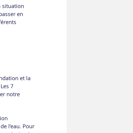
 situation 
 passer en 
férents 
ndation et la 
 Les 7 
er notre 
ion 
 de l’eau. Pour 