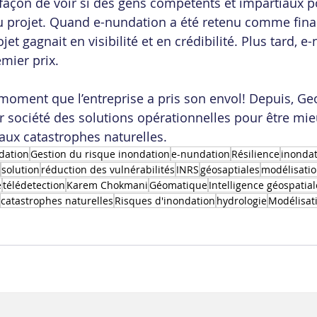
e façon de voir si des gens compétents et impartiaux p
u projet. Quand e-nundation a été retenu comme finalis
jet gagnait en visibilité et en crédibilité. Plus tard, e
emier prix.
 moment que l’entreprise a pris son envol! Depuis, Ge
ir société des solutions opérationnelles pour être mie
 aux catastrophes naturelles.
dation
Gestion du risque inondation
e-nundation
Résilience
inondat
solution
réduction des vulnérabilités
INRS
géosaptiales
modélisati
e
télédetection
Karem Chokmani
Géomatique
Intelligence géospatial
catastrophes naturelles
Risques d'inondation
hydrologie
Modélisat