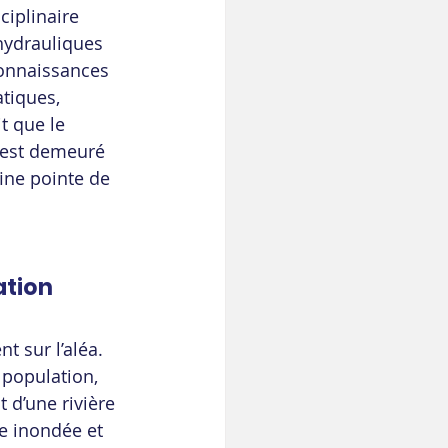
ciplinaire 
hydrauliques 
connaissances 
tiques, 
t que le 
e est demeuré 
ine pointe de 
ation
t sur l’aléa. 
 population, 
 d’une rivière 
ne inondée et 