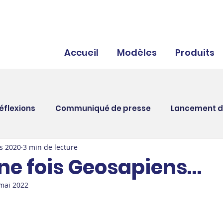
Accueil
Modèles
Produits
réflexions
Communiqué de presse
Lancement d
s 2020
3 min de lecture
Partenariat
Assurances
Municipalités
Évé
 une fois Geosapiens…
mai 2022